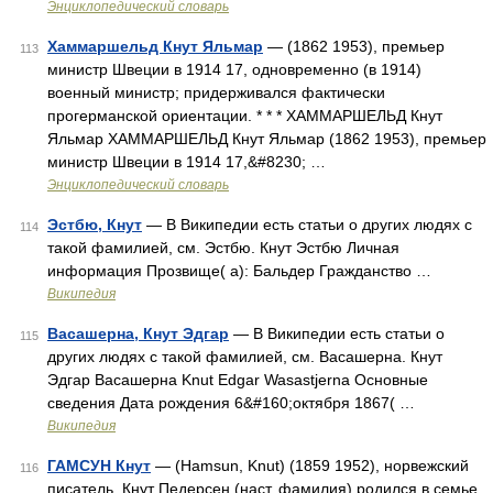
Энциклопедический словарь
Хаммаршельд Кнут Яльмар
— (1862 1953), премьер
113
министр Швеции в 1914 17, одновременно (в 1914)
военный министр; придерживался фактически
прогерманской ориентации. * * * ХАММАРШЕЛЬД Кнут
Яльмар ХАММАРШЕЛЬД Кнут Яльмар (1862 1953), премьер
министр Швеции в 1914 17,&#8230; …
Энциклопедический словарь
Эстбю, Кнут
— В Википедии есть статьи о других людях с
114
такой фамилией, см. Эстбю. Кнут Эстбю Личная
информация Прозвище( а): Бальдер Гражданство …
Википедия
Васашерна, Кнут Эдгар
— В Википедии есть статьи о
115
других людях с такой фамилией, см. Васашерна. Кнут
Эдгар Васашерна Knut Edgar Wasastjerna Основные
сведения Дата рождения 6&#160;октября 1867( …
Википедия
ГАМСУН Кнут
— (Hamsun, Knut) (1859 1952), норвежский
116
писатель. Кнут Педерсен (наст. фамилия) родился в семье