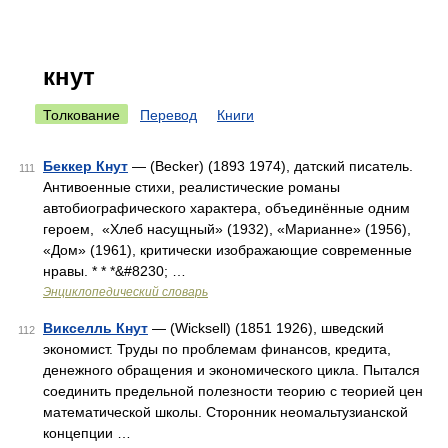
кнут
Толкование
Перевод
Книги
Беккер Кнут
— (Becker) (1893 1974), датский писатель.
111
Антивоенные стихи, реалистические романы
автобиографического характера, объединённые одним
героем, «Хлеб насущный» (1932), «Марианне» (1956),
«Дом» (1961), критически изображающие современные
нравы. * * *&#8230; …
Энциклопедический словарь
Викселль Кнут
— (Wicksell) (1851 1926), шведский
112
экономист. Труды по проблемам финансов, кредита,
денежного обращения и экономического цикла. Пытался
соединить предельной полезности теорию с теорией цен
математической школы. Сторонник неомальтузианской
концепции …