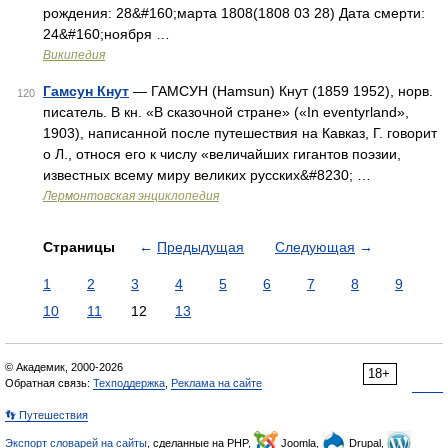
рождения: 28&#160;марта 1808(1808 03 28) Дата смерти:
24&#160;ноября …
Википедия
Гамсун Кнут
— ГАМСУН (Hamsun) Кнут (1859 1952), норв.
120
писатель. В кн. «В сказочной стране» («In eventyrland»,
1903), написанной после путешествия на Кавказ, Г. говорит
о Л., относя его к числу «величайших гигантов поэзии,
известных всему миру великих русских&#8230; …
Лермонтовская энциклопедия
Страницы
←
Предыдущая
Следующая
→
1
2
3
4
5
6
7
8
9
10
11
12
13
© Академик, 2000-2026
18+
Обратная связь:
Техподдержка
,
Реклама на сайте
👣 Путешествия
Экспорт словарей на сайты
, сделанные на PHP,
Joomla,
Drupal,