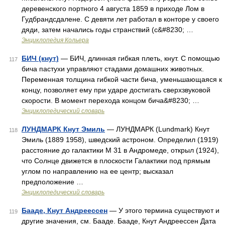
деревенского портного 4 августа 1859 в приходе Лом в
Гудбрандсдалене. С девяти лет работал в конторе у своего
дяди, затем начались годы странствий (с&#8230; …
Энциклопедия Кольера
БИЧ (кнут)
— БИЧ, длинная гибкая плеть, кнут. С помощью
117
бича пастухи управляют стадами домашних животных.
Переменная толщина гибкой части бича, уменьшающаяся к
концу, позволяет ему при ударе достигать сверхзвуковой
скорости. В момент перехода концом бича&#8230; …
Энциклопедический словарь
ЛУНДМАРК Кнут Эмиль
— ЛУНДМАРК (Lundmark) Кнут
118
Эмиль (1889 1958), шведский астроном. Определил (1919)
расстояние до галактики М 31 в Андромеде, открыл (1924),
что Солнце движется в плоскости Галактики под прямым
углом по направлению на ее центр; высказал
предположение …
Энциклопедический словарь
Бааде, Кнут Андреессен
— У этого термина существуют и
119
другие значения, см. Бааде. Бааде, Кнут Андреессен Дата